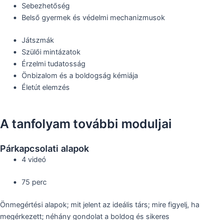
Sebezhetőség
Belső gyermek és védelmi mechanizmusok
Játszmák
Szülői mintázatok
Érzelmi tudatosság
Önbizalom és a boldogság kémiája
Életút elemzés
A tanfolyam további moduljai
Párkapcsolati alapok
4 videó
75 perc
Önmegértési alapok; mit jelent az ideális társ; mire figyelj, ha
megérkezett; néhány gondolat a boldog és sikeres