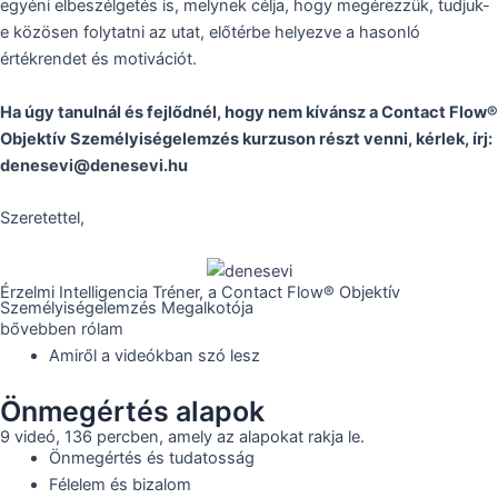
egyéni elbeszélgetés is, melynek célja, hogy megérezzük, tudjuk-
e közösen folytatni az utat, előtérbe helyezve a hasonló
értékrendet és motivációt.
Ha úgy tanulnál és fejlődnél, hogy nem kívánsz a Contact Flow®
Objektív Személyiségelemzés kurzuson részt venni, kérlek, írj:
denesevi@denesevi.hu
Szeretettel,
Érzelmi Intelligencia Tréner, a Contact Flow® Objektív
Személyiségelemzés Megalkotója
bővebben rólam
Amiről a videókban szó lesz
Önmegértés alapok
9 videó, 136 percben, amely az alapokat rakja le.
Önmegértés és tudatosság
Félelem és bizalom