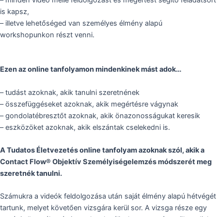
– minden videó mellé feldolgozást és megértést segítő feladatsort
is kapsz,
– illetve lehetőséged van személyes élmény alapú
workshopunkon részt venni.
Ezen az online tanfolyamon mindenkinek mást adok…
– tudást azoknak, akik tanulni szeretnének
– összefüggéseket azoknak, akik megértésre vágynak
– gondolatébresztőt azoknak, akik önazonosságukat keresik
– eszközöket azoknak, akik elszántak cselekedni is.
A Tudatos Életvezetés online tanfolyam azoknak szól, akik a
Contact Flow® Objektív Személyiségelemzés módszerét
meg
szeretnék tanulni.
Számukra a videók feldolgozása után saját élmény alapú hétvégét
tartunk, melyet követően vizsgára kerül sor. A vizsga része egy