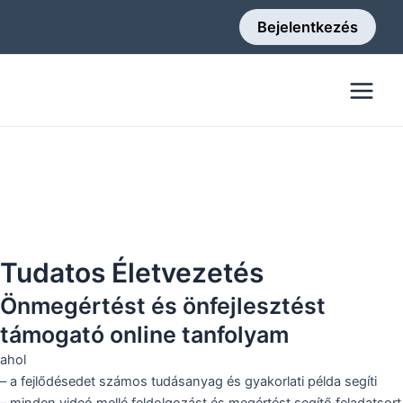
Skip
Bejelentkezés
to
content
Main
Menu
Tudatos Életvezetés
Önmegértést és önfejlesztést
támogató online tanfolyam
ahol
– a fejlődésedet számos tudásanyag és gyakorlati példa segíti