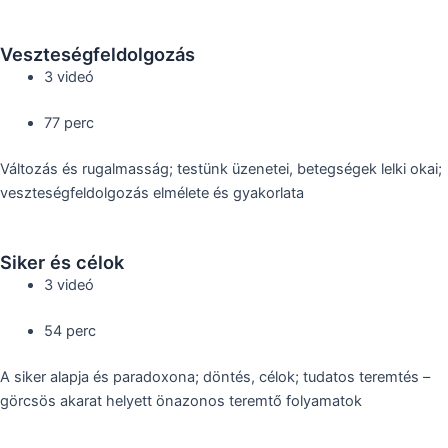
Veszteségfeldolgozás
3 videó
77 perc
Változás és rugalmasság; testünk üzenetei, betegségek lelki okai;
veszteségfeldolgozás elmélete és gyakorlata
Siker és célok
3 videó
54 perc
A siker alapja és paradoxona; döntés, célok; tudatos teremtés –
görcsös akarat helyett önazonos teremtő folyamatok