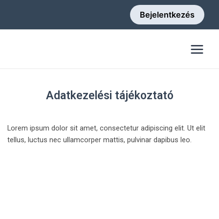
Skip
Bejelentkezés
to
content
Main
Menu
Adatkezelési tájékoztató
Lorem ipsum dolor sit amet, consectetur adipiscing elit. Ut elit
tellus, luctus nec ullamcorper mattis, pulvinar dapibus leo.