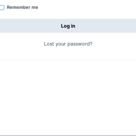
Remember me
Log in
Lost your password?
datkezelési tájékoztató
ÁSZF
Jogi nyilatkozat
Impresszu