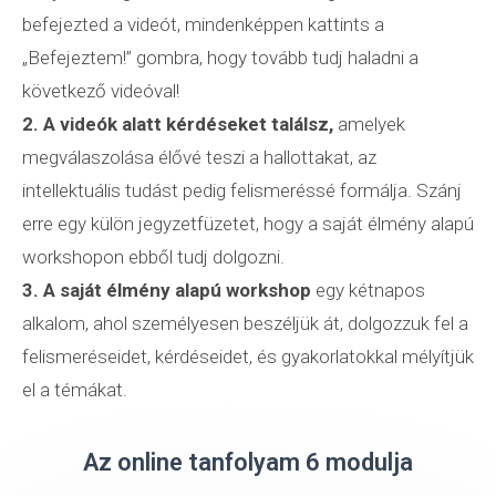
befejezted a videót, mindenképpen kattints a
„Befejeztem!” gombra, hogy tovább tudj haladni a
következő videóval!
2. A videók alatt kérdéseket találsz,
amelyek
megválaszolása élővé teszi a hallottakat, az
intellektuális tudást pedig felismeréssé formálja. Szánj
erre egy külön jegyzetfüzetet, hogy a saját élmény alapú
workshopon ebből tudj dolgozni.
3. A saját élmény alapú workshop
egy kétnapos
alkalom, ahol személyesen beszéljük át, dolgozzuk fel a
felismeréseidet, kérdéseidet, és gyakorlatokkal mélyítjük
el a témákat.
Az online tanfolyam 6 modulja