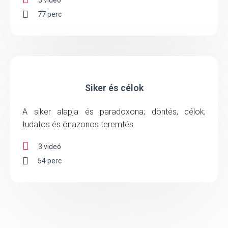
77 perc
Siker és célok
A siker alapja és paradoxona; döntés, célok;
tudatos és önazonos teremtés
3 videó
54 perc