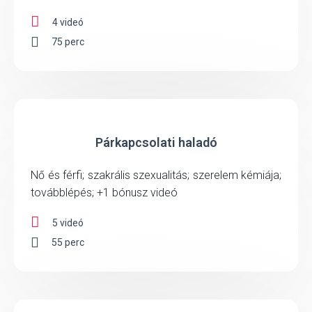
4 videó
75 perc
Párkapcsolati haladó
Nő és férfi; szakrális szexualitás; szerelem kémiája;
továbblépés; +1 bónusz videó
5 videó
55 perc