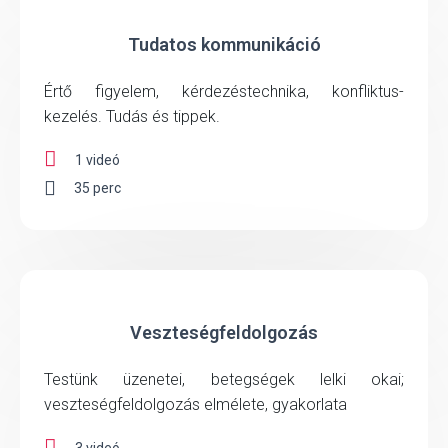
Tudatos kommunikáció
Értő figyelem, kérdezéstechnika, konfliktus-
kezelés. Tudás és tippek.
1 videó
35 perc
Veszteségfeldolgozás
Testünk üzenetei, betegségek lelki okai;
veszteségfeldolgozás elmélete, gyakorlata
3 videó