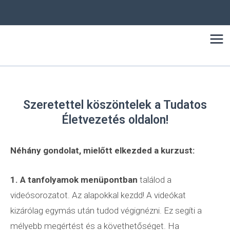
Skip
to
content
Mai
Me
Szeretettel köszöntelek a Tudatos
Életvezetés oldalon!
Néhány gondolat, mielőtt elkezded a kurzust:
1. A tanfolyamok
menüpontban
találod a
videósorozatot. Az alapokkal kezdd! A videókat
kizárólag egymás után tudod végignézni. Ez segíti a
mélyebb megértést és a követhetőséget. Ha